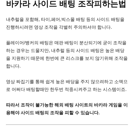
바카라 사이드 배팅 조작피하는법
내추럴을 포함해, 타이,페어,빅스몰 배팅 등의 사이드 배팅을
진행하시려면 영상 조작을 각별히 주의하셔야 합니다.
플레이어/뱅커의 배팅은 매판 배팅이 분산되기에 굳이 조작을
하는 경우는 드물지만, 내추럴 등의 사이드 배팅은 높은 배당
을 지원하기 때문에 한번에 큰 리스크를 보지 않기위해 조작을
합니다.
영상 짜집기를 통해 쉽게 높은 배당을 주지 않으려하고 소액으
로 어쩌다 배팅할때만 한두번 적중시켜주고 하는 시스템이죠.
따라서 조작이 불가능한 해외 배팅 사이트의 바카라 게임을 이
용해야 사이드 배팅의 조작을 피할 수 있습니다.