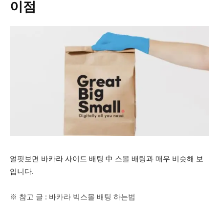
이점
얼핏보면 바카라 사이드 배팅 中 스몰 배팅과 매우 비슷해 보
입니다.
※ 참고 글 : 바카라 빅스몰 배팅 하는법