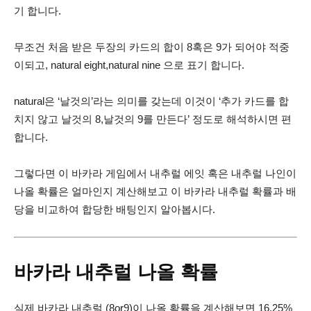
기 합니다.
무조건 처음 받은 두장의 카드의 합이 8혹은 9가 되어야 적중
이되고, natural eight,natural nine 으로 표기 합니다.
natural은 ‘날것의’라는 의미를 갖는데 이것이 ‘추가 카드를 합
치지 않고 날것의 8,날것의 9를 만든다’ 정도로 해석하시면 편
합니다.
그렇다면 이 바카라 게임에서 내추럴 에잇 혹은 내추럴 나인이
나올 확률은 얼마인지 계산해보고 이 바카라 내추럴 확률과 배
당을 비교하여 합당한 배팅인지 알아봅시다.
바카라 내추럴 나올 확률
실제 바카라 내추럴 (8or9)이 나올 확률을 계산해보면 16.25%