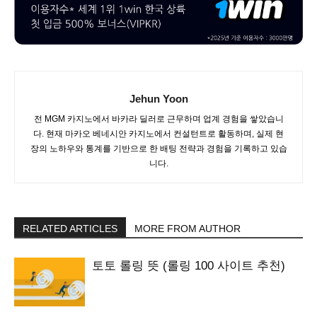
Jehun Yoon
전 MGM 카지노에서 바카라 딜러로 근무하며 업계 경험을 쌓았습니
다. 현재 마카오 베네시안 카지노에서 컨설턴트로 활동하며, 실제 현
장의 노하우와 통계를 기반으로 한 배팅 전략과 경험을 기록하고 있습
니다.
RELATED ARTICLES
MORE FROM AUTHOR
토토 롤링 뜻 (롤링 100 사이트 추천)