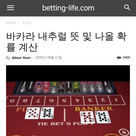
Home
카지노
바카라 내추럴 뜻 및 나올 확
률 계산
By
-
2020년 08월 17일
3468
Jehun Yoon