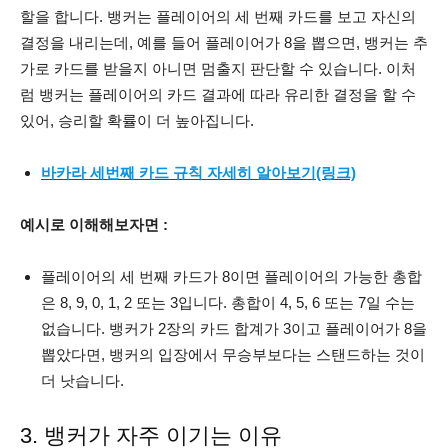
할을 합니다. 뱅커는 플레이어의 세 번째 카드를 보고 자신의
결정을 내리는데, 예를 들어 플레이어가 8을 뽑으면, 뱅커는 추
가로 카드를 받을지 아니면 멈출지 판단할 수 있습니다. 이처
럼 뱅커는 플레이어의 카드 결과에 따라 유리한 결정을 할 수
있어, 승리할 확률이 더 높아집니다.
바카라 세번째 카드 규칙 자세히 알아보기(링크)
예시로 이해해보자면 :
플레이어의 세 번째 카드가 8이면 플레이어의 가능한 총합
은 8, 9, 0, 1, 2 또는 3입니다. 총합이 4, 5, 6 또는 7일 수는
없습니다. 뱅커가 2장의 카드 합계가 3이고 플레이어가 8을
뽑았다면, 뱅커의 입장에서 무승부보다는 스탠드하는 것이
더 낫습니다.
3. 뱅커가 자주 이기는 이유