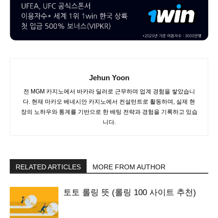
Jehun Yoon
전 MGM 카지노에서 바카라 딜러로 근무하며 업계 경험을 쌓았습니
다. 현재 마카오 베네시안 카지노에서 컨설턴트로 활동하며, 실제 현
장의 노하우와 통계를 기반으로 한 배팅 전략과 경험을 기록하고 있습
니다.
RELATED ARTICLES
MORE FROM AUTHOR
토토 롤링 뜻 (롤링 100 사이트 추천)