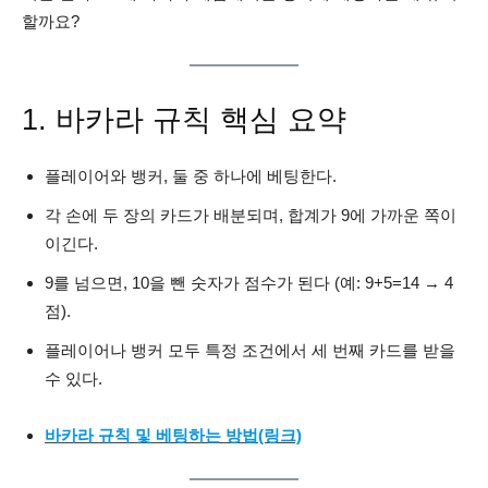
할까요?
1. 바카라 규칙 핵심 요약
플레이어와 뱅커, 둘 중 하나에 베팅한다.
각 손에 두 장의 카드가 배분되며, 합계가 9에 가까운 쪽이
이긴다.
9를 넘으면, 10을 뺀 숫자가 점수가 된다 (예: 9+5=14 → 4
점).
플레이어나 뱅커 모두 특정 조건에서 세 번째 카드를 받을
수 있다.
바카라 규칙 및 베팅하는 방법(링크)