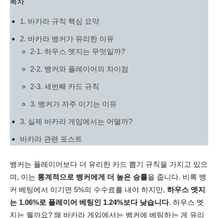
목차
1. 바카라 규칙 핵심 요약
2. 바카라 뱅커가 유리한 이유
2-1. 하우스 엣지는 무엇일까?
2-2. 뱅커와 플레이어의 차이점
2-3. 세번째 카드 규칙
3. 뱅커가 자주 이기는 이유
3. 실제 바카라 게임에서는 어떨까?
바카라 관련 포스트
뱅커는 플레이어보다 더 유리한 카드 뽑기 규칙을 가지고 있으
며, 이는
통계적으로 뱅커에게 더 높은 승률
을 줍니다. 비록 뱅
커 베팅에서 이기면 5%의 수수료를 내야 하지만,
하우스 엣지
는 1.06%로 플레이어 베팅인 1.24%보다 낮습니다
. 하우스 엣
지는 뭘까요? 왜 바카라 게임에서는 뱅커에 베팅하는 게 유리