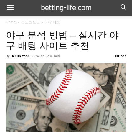
Home
스포츠 토토
야구 베팅
야구 분석 방법 – 실시간 야
구 배팅 사이트 추천
By
-
2020년 08월 10일
877
Jehun Yoon