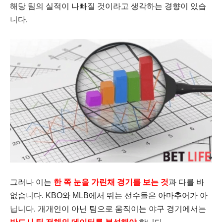
해당 팀의 실적이 나빠질 것이라고 생각하는 경향이 있습
니다.
그러나 이는
한 쪽 눈을 가린채 경기를 보는 것
과 다를 바
없습니다. KBO와 MLB에서 뛰는 선수들은 아마추어가 아
닙니다. 개개인이 아닌 팀으로 움직이는 야구 경기에서는