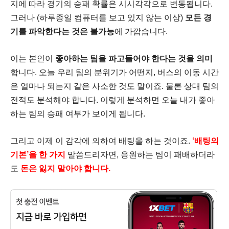
지에 따라 경기의 승패 확률은 시시각각으로 변동됩니다.
그러나 (하루종일 컴퓨터를 보고 있지 않는 이상)
모든 경
기를 파악한다는 것은 불가능
에 가깝습니다.
이는 본인이
좋아하는 팀을 파고들어야 한다는 것을 의미
합니다. 오늘 우리 팀의 분위기가 어떤지, 버스의 이동 시간
은 얼마나 되는지 같은 사소한 것도 말이죠. 물론 상대 팀의
전적도 분석해야 합니다. 이렇게 분석하면 오늘 내가 좋아
하는 팀의 승패 여부가 보이게 됩니다.
그리고 이제 이 감각에 의하여 배팅을 하는 것이죠.
‘배팅의
기본’을 한 가지
말씀드리자면, 응원하는 팀이 패배하더라
도
돈은 잃지 말아야 합니다.