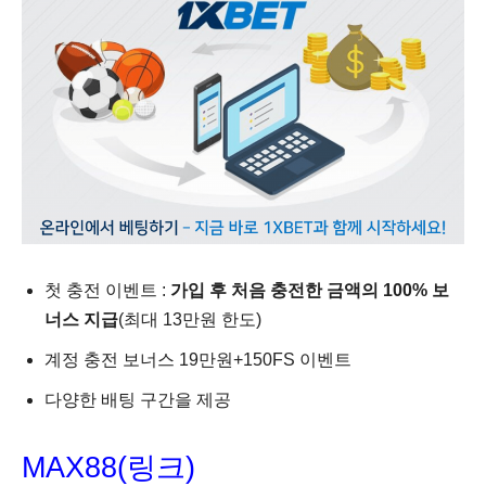
첫 충전 이벤트 :
가입 후 처음 충전한 금액의 100% 보
너스 지급
(최대 13만원 한도)
계정 충전 보너스 19만원+150FS 이벤트
다양한 배팅 구간을 제공
MAX88(링크)