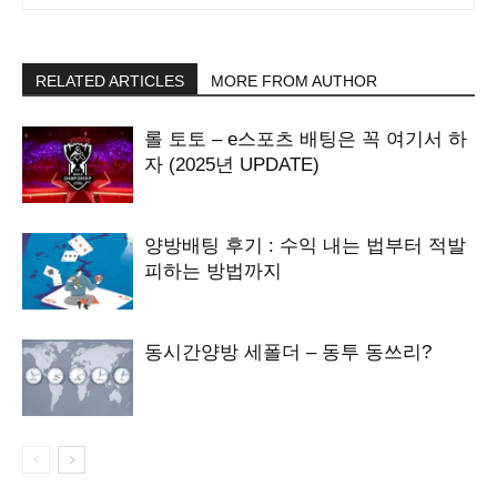
RELATED ARTICLES
MORE FROM AUTHOR
롤 토토 – e스포츠 배팅은 꼭 여기서 하
자 (2025년 UPDATE)
양방배팅 후기 : 수익 내는 법부터 적발
피하는 방법까지
동시간양방 세폴더 – 동투 동쓰리?