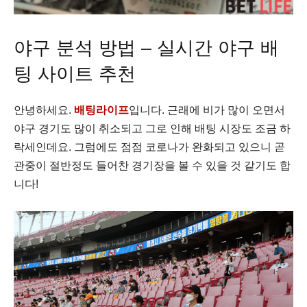
야구 분석 방법 – 실시간 야구 배
팅 사이트 추천
안녕하세요.
배팅라이프
입니다. 근래에 비가 많이 오면서
야구 경기도 많이 취소되고 그로 인해 배팅 시장도 조금 하
락세인데요. 그럼에도 점점 코로나가 완화되고 있으니 곧
관중이 절반정도 들어찬 경기장을 볼 수 있을 것 같기도 합
니다!