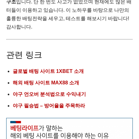
구조
입니다. 단 한 번도 사고가 없었으며 현재에도 많은 배
터들이 이용하고 있습니다. 이 노하우를 바탕으로 나만의
훌륭한 배팅전략을 세우고, 테스트를 해보시기 바랍니다!
감사합니다.
관련 링크
글로벌 배팅 사이트 1XBET 소개
해외 배팅 사이트 MAX88 소개
야구 언오버 분석법으로 수익내기
야구 필승법 – 방어율을 주목하라