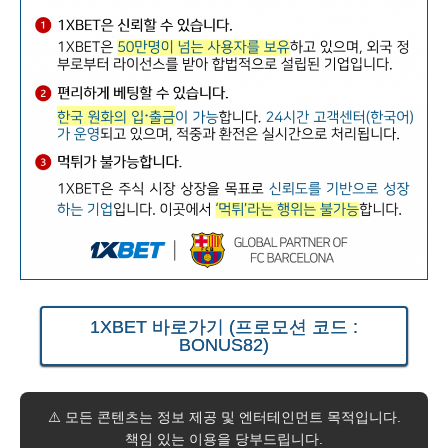
1XBET 바로가기 (프로모션 코드 :
BONUS82)
⚠️ 모든 콘텐츠는 정보 제공 및 엔터테인먼트 목적입니다.
책임 있는 이용을 당부드립니다.