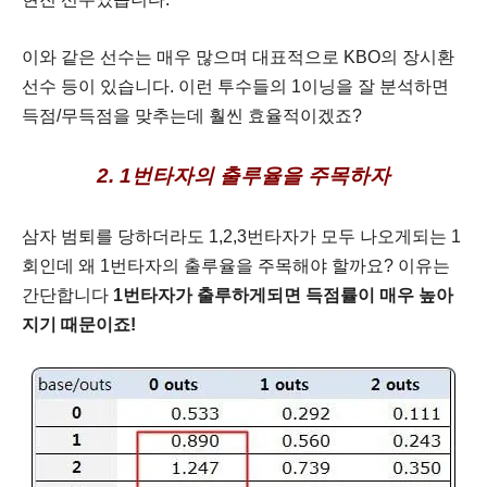
이와 같은 선수는 매우 많으며 대표적으로 KBO의 장시환
선수 등이 있습니다. 이런 투수들의 1이닝을 잘 분석하면
득점/무득점을 맞추는데 훨씬 효율적이겠죠?
2. 1번타자의 출루율을 주목하자
삼자 범퇴를 당하더라도 1,2,3번타자가 모두 나오게되는 1
회인데 왜 1번타자의 출루율을 주목해야 할까요? 이유는
간단합니다
1번타자가 출루하게되면 득점률이 매우 높아
지기 때문이죠!