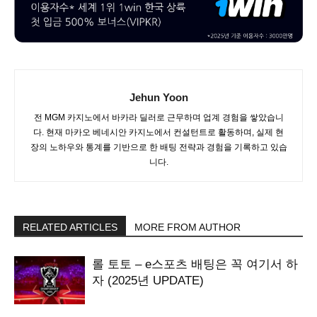
Jehun Yoon
전 MGM 카지노에서 바카라 딜러로 근무하며 업계 경험을 쌓았습니
다. 현재 마카오 베네시안 카지노에서 컨설턴트로 활동하며, 실제 현
장의 노하우와 통계를 기반으로 한 배팅 전략과 경험을 기록하고 있습
니다.
RELATED ARTICLES
MORE FROM AUTHOR
롤 토토 – e스포츠 배팅은 꼭 여기서 하
자 (2025년 UPDATE)