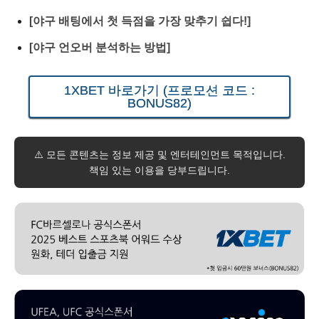
[야구 배팅에서 첫 득점을 가장 맞추기 쉽다!]
[야구 언오버 분석하는 방법]
1XBET 바로가기 (프로모션 코드 :
BONUS82)
⚠️ 모든 콘텐츠는 정보 제공 및 엔터테인먼트 목적입니다.
책임 있는 이용을 당부드립니다.