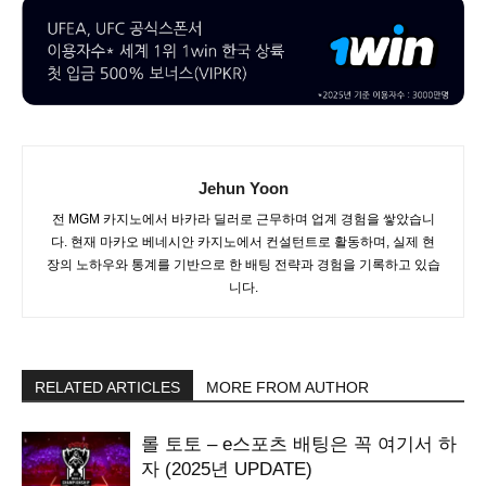
Jehun Yoon
전 MGM 카지노에서 바카라 딜러로 근무하며 업계 경험을 쌓았습니
다. 현재 마카오 베네시안 카지노에서 컨설턴트로 활동하며, 실제 현
장의 노하우와 통계를 기반으로 한 배팅 전략과 경험을 기록하고 있습
니다.
RELATED ARTICLES
MORE FROM AUTHOR
롤 토토 – e스포츠 배팅은 꼭 여기서 하
자 (2025년 UPDATE)