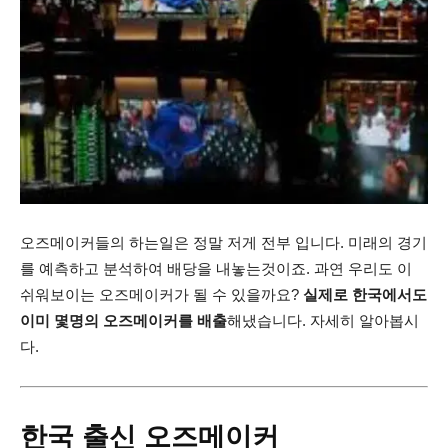
오즈메이커들의 하는일은 정말 저게 전부 입니다. 미래의 경기
를 예측하고 분석하여 배당을 내놓는것이죠. 과연 우리도 이
쉬워보이는 오즈메이커가 될 수 있을까요?
실제로 한국에서도
이미 몇명의 오즈메이커를 배출
해냈습니다. 자세히 알아봅시
다.
한국 출신 오즈메이커