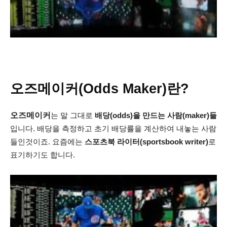
오즈메이커(Odds Maker)란?
오즈메이커
는 말 그대로
배당(odds)을 만드는 사람(maker)들
입니다. 배당을 측정하고 초기 배당률을 계산하여 내놓는 사람
들인것이죠. 요즘에는
스포츠북 라이터(sportsbook writer)
로
표기하기도 합니다.