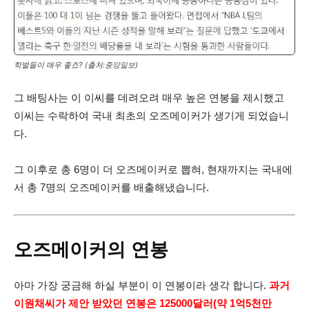
학벌들이 매우 좋죠? (출처:중앙일보)
그 배팅사는 이 이씨를 데려오려 매우 높은 연봉을 제시했고
이씨는 수락하여 국내 최초의 오즈메이커가 생기게 되었습니
다.
그 이후로 총 6명이 더 오즈메이커로 뽑혀, 현재까지는 국내에
서 총 7명의 오즈메이커를 배출해냈습니다.
오즈메이커의 연봉
아마 가장 궁금해 하실 부분이 이 연봉이라 생각 합니다.
과거
이원채씨가 제안 받았던 연봉은 125000달러(약 1억5천만