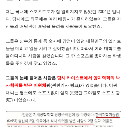
때는 국내에 스포츠토토가 잘 알려지지도 않았던 2004년 입니
다. 당시에도 외국에는 여러 배팅사가 존재하였는데 그들은 자
신들의 배당판에 배당을 올려줄 사람들이 필요했죠.
그들은 산수와 통계 등 숫자에 강점이 있던 대한민국의 엘리트
들을 데리고 일을 시키고 싶어했습니다. 따라서 여러 대학교를
돌아다니며 사람을 찾았습니다. 그 中 스포츠를 좋아하는 학생
들을 주의깊게 찾고 있었죠.
그들의 눈에 들어온 사람은
당시 카이스트에서 양자역학의 박
사학위를 받은 이원채
씨(
관련기사 링크
)
가 있었습니다. 이원
채씨는 평소에도 스포츠없이 살지 못했던 그야말로 스포츠 광
(狂) 이었습니다.