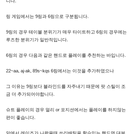
니다.
링 게임에서는 9링과 6링으로 구분됩니다.
9링의 경우 테이블 분위기가 매우 타이트하고 6링의 경우에는
루즈한 분위기가 일반적입니다.
6링의 경우 다음과 같은 핸드로 플레이를 추천하는 바입니다.
22~aa, aj-ak, 89s~kqs 6링에서는 이것을 추가하였으나
그 이유는 9링보다 블라인드를 자주내기 때문에 팟 스틸이 조
금 더 추가되어야합니다.
슈트 플레이의 경우 얼리 or 포지션에서는 플레이를 하지않는
편이 좋습니다.
앞에서 레이즈가 나왔을때 쓰리배팅을 할수있는 핸드면 대부