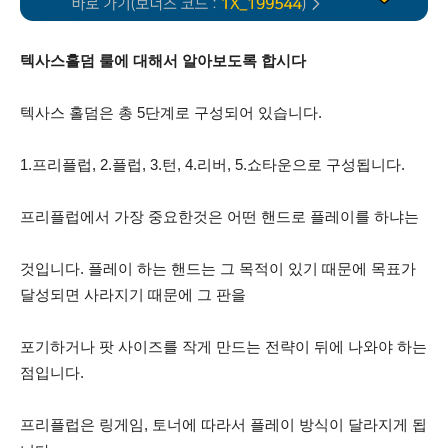
텍사스홀덤 룰에 대해서 알아보도록 합시다
텍사스 홀덤은 총 5단계로 구성되어 있습니다.
1.프리플럽, 2.플럽, 3.턴, 4.리버, 5.쇼타운으로 구성됩니다.
프리플럽에서 가장 중요한것은 어떤 핸드로 플레이를 하냐는
것입니다. 플레이 하는 핸드는 그 목적이 있기 때문에 목표가
달성되면 사라지기 때문에 그 판을
포기하거나 팟 사이즈를 작게 만드는 전략이 뒤에 나와야 하는
점입니다.
프리플럽은 링게임, 토너에 따라서 플레이 방식이 달라지게 됩