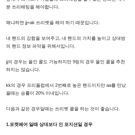
분 쓰리배팅을 해야합니다.
왜냐하면 jj=ak 쓰리벳을 해야 하기 때문입니다.
내 핸드의 강함을 보여주고, 내 핸드의 가치를 높이고 상대방
의 핸드 정보 파악을 위해서입니다.
jj의 경우는 올인 콜도 가능하지만 9링의 경우 올인 콜을 추천
하지는 않습니다.
kk의 경우 프리플럽에서 2번째로 높은 핸드이지만 aa를 만났
을때는 승률이 20% 이내입니다.
다음과 같은 경우일때는 쓰리벳 콜을 하는 것이 좋습니다.
1.포켓페어 일때 상대보다 인 포지션일 경우