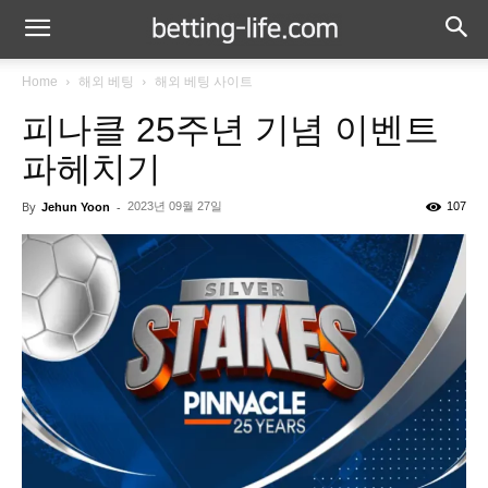
Home
해외 베팅
해외 베팅 사이트
피나클 25주년 기념 이벤트
파헤치기
By
-
2023년 09월 27일
107
Jehun Yoon